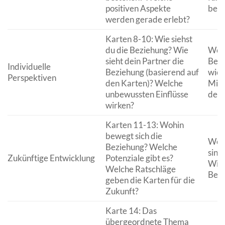
positiven Aspekte
beso
werden gerade erlebt?
Karten 8-10: Wie siehst
du die Beziehung? Wie
Welc
sieht dein Partner die
Bedü
Individuelle
Beziehung (basierend auf
wich
Perspektiven
den Karten)? Welche
Miss
unbewussten Einflüsse
der
wirken?
Karten 11-13: Wohin
bewegt sich die
Welc
Beziehung? Welche
sind
Zukünftige Entwicklung
Potenziale gibt es?
Wie 
Welche Ratschläge
Bezi
geben die Karten für die
Zukunft?
Karte 14: Das
übergeordnete Thema