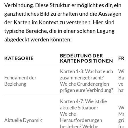
Verbindung. Diese Struktur ermöglicht es dir, ein
ganzheitliches Bild zu erhalten und die Aussagen
der Karten im Kontext zu verstehen. Hier sind
typische Bereiche, die in einer solchen Legung
abgedeckt werden könnten:
BEDEUTUNG DER
KATEGORIE
FR
KARTENPOSITIONEN
Karten 1-3: Was hat euch
Wie 
Fundament der
zusammengebracht?
Basi
Beziehung
Welche Grundenergien
verb
prägen eure Verbindung?
hat 
Karten 4-7: Wie ist die
aktuelle Situation?
Wo s
Welche
Mome
Aktuelle Dynamik
Herausforderungen
größ
bestehen? Welche
funk