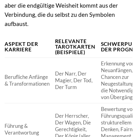
aber die endgültige Weisheit kommt aus der
Verbindung, die du selbst zu den Symbolen
aufbaust.
RELEVANTE
ASPEKT DER
SCHWERPUN
TAROTKARTEN
KARRIERE
DER PROGNO
(BEISPIELE)
Erkennung von
Neuanfängen,
Der Narr, Der
Berufliche Anfänge
Chancen zur
Magier, Der Tod,
& Transformationen
Neugestaltung 
Der Turm
die Notwendigk
von Übergängen
Bewertung von
Der Herrscher,
Führungsqualitä
Der Wagen, Die
strukturellem
Führung &
Gerechtigkeit,
Denken, Fairnes
Verantwortung
Der König (aller
Management u