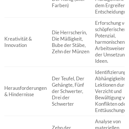
Farben)
dem Ergreifen 
Entscheidungen
Erforschung vo
schöpferischem
Die Herrscherin,
Potenzial,
Kreativität &
Die Mäßigkeit,
harmonischen
Innovation
Bube der Stäbe,
Arbeitsweisen 
Zehn der Münzen
der Umsetzung 
Ideen.
Identifizierung 
Der Teufel, Der
Abhängigkeiten
Gehängte, Fünf
Lektionen durc
Herausforderungen
der Schwerter,
Verzicht und
& Hindernisse
Drei der
Bewältigung vo
Schwerter
Konflikten oder
Enttäuschungen
Analyse von
Zehn der
materiellen